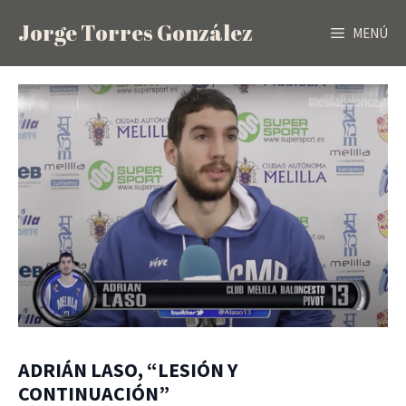
Saltar
Jorge Torres González
al
MENÚ
contenido
ADRIÁN LASO, “LESIÓN Y
CONTINUACIÓN”